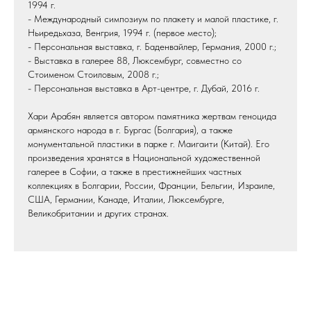
1994 г.
- Международный симпозиум по плакету и малой пластике, г.
Ньиредьхаза, Венгрия, 1994 г. (первое место);
- Персональная выставка, г. Баденвайлер, Германия, 2000 г.;
- Выставка в галерее 88, Люксембург, совместно со
Стоименом Стоиловым, 2008 г.;
- Персональная выставка в Арт-центре, г. Дубай, 2016 г.
Хари Арабян является автором памятника жертвам геноцида
армянского народа в г. Бургас (Болгария), а также
монументальной пластики в парке г. Маигаити (Китай). Его
произведения хранятся в Национальной художественной
галерее в Софии, а также в престижнейших частных
коллекциях в Болгарии, России, Франции, Бельгии, Израиле,
США, Германии, Канаде, Италии, Люксембурге,
Великобритании и других странах.