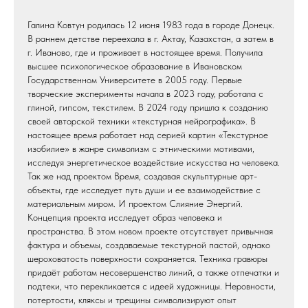
Галина Ковтун родилась 12 июня 1983 года в городе Донецк.
В раннем детстве переехала в г. Актау, Казахстан, а затем в
г. Иваново, где и проживает в настоящее время. Получила
высшее психологическое образование в Ивановском
Государственном Университете в 2005 году. Первые
творческие эксперименты начала в 2023 году, работала с
глиной, гипсом, текстилем. В 2024 году пришла к созданию
своей авторской техники «текстурная нейрографика». В
настоящее время работает над серией картин «Текстурное
изобилие» в жанре символизм с этническими мотивами,
исследуя энергетическое воздействие искусства на человека.
Так же над проектом Время, создавая скульптурные арт-
объекты, где исследует путь души и ее взаимодействие с
материальным миром. И проектом Слияние Энергий.
Концепция проекта исследует образ человека и
пространства. В этом новом проекте отсутствует привычная
фактура и объемы, создаваемые текстурной пастой, однако
шероховатость поверхности сохраняется. Техника гравюры
придаёт работам несовершенство линий, а также отпечатки и
подтеки, что перекликается с идеей художницы. Неровности,
потертости, кляксы и трещины символизируют опыт