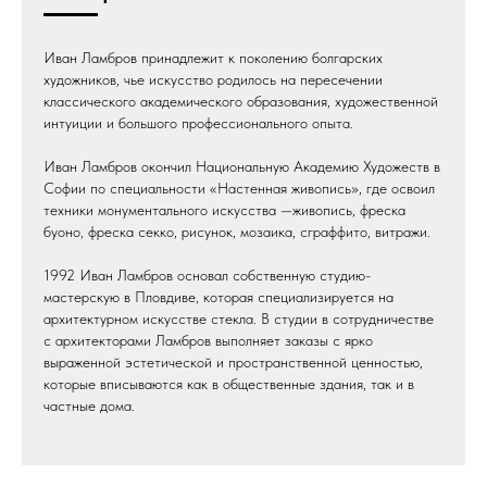
Иван Ламбров принадлежит к поколению болгарских
художников, чье искусство родилось на пересечении
классического академического образования, художественной
интуиции и большого профессионального опыта.
Иван Ламбров окончил Национальную Академию Художеств в
Софии по специальности «Настенная живопись», где освоил
техники монументального искусства —живопись, фреска
буоно, фреска секко, рисунок, мозаика, сграффито, витражи.
1992 Иван Ламбров основал собственную студию-
мастерскую в Пловдиве, которая специализируется на
архитектурном искусстве стекла. В студии в сотрудничестве
с архитекторами Ламбров выполняет заказы с ярко
выраженной эстетической и пространственной ценностью,
которые вписываются как в общественные здания, так и в
частные дома.