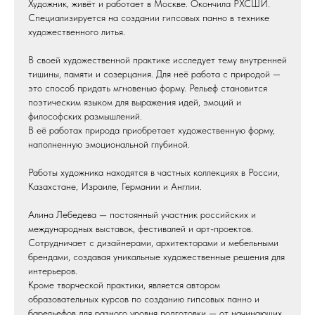
Художник, живёт и работает в Москве. Окончила РХСШИ.
Специализируется на создании гипсовых панно в технике
художественного литья.
В своей художественной практике исследует тему внутренней
тишины, памяти и созерцания. Для неё работа с природой —
это способ придать мгновенью форму. Рельеф становится
поэтическим языком для выражения идей, эмоций и
философских размышлений.
В её работах природа приобретает художественную форму,
наполненную эмоциональной глубиной.
Работы художника находятся в частных коллекциях в России,
Казахстане, Израиле, Германии и Англии.
Алина Лебедева — постоянный участник российских и
международных выставок, фестивалей и арт-проектов.
Сотрудничает с дизайнерами, архитекторами и мебельными
брендами, создавая уникальные художественные решения для
интерьеров.
Кроме творческой практики, является автором
образовательных курсов по созданию гипсовых панно и
барельефов для разного уровня подготовки — от начинающих