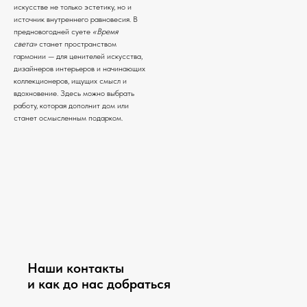
искусстве не только эстетику, но и
источник внутреннего равновесия. В
предновогодней суете
«Время
света»
станет пространством
гармонии — для ценителей искусства,
дизайнеров интерьеров и начинающих
коллекционеров, ищущих смысл и
вдохновение. Здесь можно выбрать
работу, которая дополнит дом или
станет осмысленным подарком.
Наши контакты
и как до нас добраться