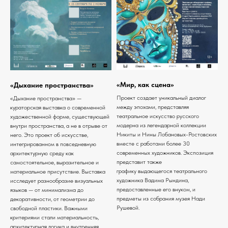
«Мир, как сцена»
«Дыхание пространства»
Проект создает уникальный диалог
«Дыхание пространства» —
между эпохами, представляя
кураторская выставка о современной
театральное искусство русского
художественной форме, существующей
модерна из легендарной коллекции
внутри пространства, а не в отрыве от
Никиты и Нины Лобановых-Ростовских
него. Это проект об искусстве,
вместе с работами более 30
интегрированном в повседневную
современных художников. Экспозиция
архитектурную среду как
представит также
самостоятельное, выразительное и
графику выдающегося театрального
материальное присутствие. Выставка
художника Вадима Рындина,
исследует разнообразие визуальных
предоставленные его внуком, и
языков — от минимализма до
предметы из собрания музея Нади
декоративности, от геометрии до
Рушевой.
свободной пластики. Важными
критериями стали материальность,
архитектурная логика и внутренняя