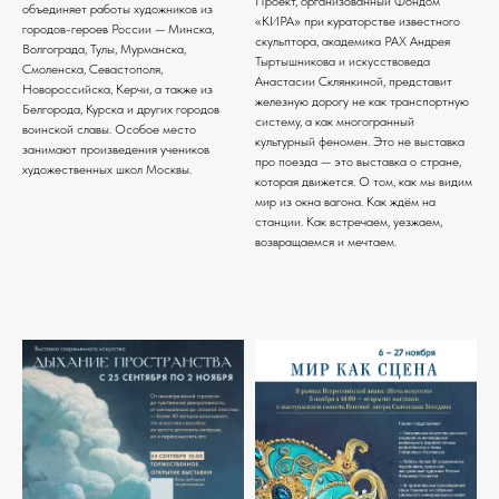
Проект, организованный Фондом
объединяет работы художников из
«КИРА» при кураторстве известного
городов-героев России — Минска,
скульптора, академика РАХ Андрея
Волгограда, Тулы, Мурманска,
Тыртышникова и искусствоведа
Смоленска, Севастополя,
Анастасии Склянкиной, представит
Новороссийска, Керчи, а также из
железную дорогу не как транспортную
Белгорода, Курска и других городов
систему, а как многогранный
воинской славы. Особое место
культурный феномен. Это не выставка
занимают произведения учеников
про поезда — это выставка о стране,
художественных школ Москвы.
которая движется. О том, как мы видим
мир из окна вагона. Как ждём на
станции. Как встречаем, уезжаем,
возвращаемся и мечтаем.