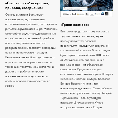
«Свет тишины: искусство,
природа, созерцание»
Основу выставки формируют
произведения, вдохновленные
естественными формами, текстурами и
«Грани космоса»
ритмами окружающего мира. Живопись,
Выставка представит тему космоса в
фотография, скульптура, декоративные
художественных аспектах, через
арт-объекты и предметный дизайн —
призму искусства, позволяя
все эти направления помогают
посетителям насладиться визуальной
раскрыть глубину восприятия природы,
составляющей проекта. В экспозиции
ее влияние на чувства и эмоции.
будет представлено более 100 работ
Внимание к мельчайшим деталям — от
от 28 художников, выполненных в
игры света на поверхности воды до
разных жанрах – от объектов до
тончайшей текстуры камня или глины —
фотографии. Среди них как уже
делает эти работы не просто
опытные и известные авторы – Валерия
произведениями искусства, но и
Беседина, Анастасия Миро, Всеволод
особым опытом взаимодействия с
Бойцов, Василий Аникин, так и
миром.
начинающие художники. Свою работу в
миниатюре представит мастер Андрей
Тыртышников – это скульптура
парящего Циолковского в Музее
истории космонавтики в Калуге.