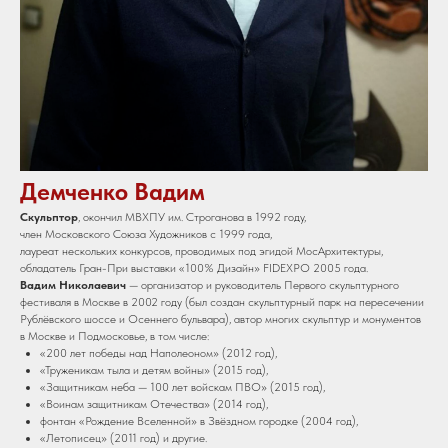
Демченко Вадим
Скульптор
, окончил МВХПУ им. Строганова в 1992 году,
член Московского Союза Художников с 1999 года,
лауреат нескольких конкурсов, проводимых под эгидой МосАрхитектуры,
обладатель Гран-При выставки «100% Дизайн» FIDEXPO 2005 года.
Вадим Николаевич
— организатор и руководитель Первого скульптурного
фестиваля в Москве в 2002 году (был создан скульптурный парк на пересечении
Рублёвского шоссе и Осеннего бульвара), автор многих скульптур и монументов
в Москве и Подмосковье, в том числе:
«200 лет победы над Наполеоном» (2012 год),
«Труженикам тыла и детям войны» (2015 год),
«Защитникам неба — 100 лет войскам ПВО» (2015 год),
«Воинам защитникам Отечества» (2014 год),
фонтан «Рождение Вселенной» в Звёздном городке (2004 год),
«Летописец» (2011 год) и другие.