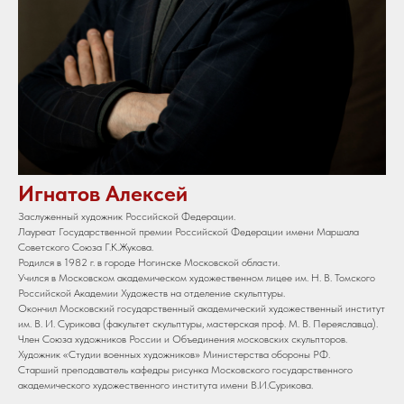
Игнатов Алексей
Заслуженный художник Российской Федерации.
Лауреат Государственной премии Российской Федерации имени Маршала
Советского Союза Г.К.Жукова.
Родился в 1982 г. в городе Ногинске Московской области.
Учился в Московском академическом художественном лицее им. Н. В. Томского
Российской Академии Художеств на отделение скульптуры.
Окончил Московский государственный академический художественный институт
им. В. И. Сурикова (факультет скульптуры, мастерская проф. М. В. Переяславца).
Член Союза художников России и Объединения московских скульпторов.
Художник «Студии военных художников» Министерства обороны РФ.
Старший преподаватель кафедры рисунка Московского государственного
академического художественного института имени В.И.Сурикова.