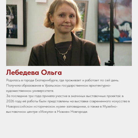
Лебедева Ольга
Родилась в городе Екатеринбурге, где проживает и работает по сей день.
Получила образование в Уральском государственном архитектурно-
художественном университете.
За последние три года приняла участие в значимых выставочных проектах: в
2026 году её работы были представлены на выставке современного искусства в
Новороссийском историческом музее-заповеднике, а также в Музейно-
выставочном центре «Микула» в Нижнем Новгороде.