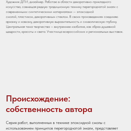
Художник ДПИ, дизайнер. Работаю в области декоративно-прикладного
искусства, совмещая редкую традиционную технику перегородчатой эмали с
современными синтетическими материалами — эпоксидной
смолой, пластиком, декоративным стеклом. В своих произведениях соединяю
архаику и новизну, декоративную выразительность и символическую глубину.
Центральная тема творчества — внутреннее изобилие, как образ душевной
щедрости, красоты и света. Участница всероссийских и региональных выставок.
Происхождение:
собственность автора
Серия работ, выполненных в технике эпоксидной смолы с
использованием принципов перегородчатой эмали, представляет