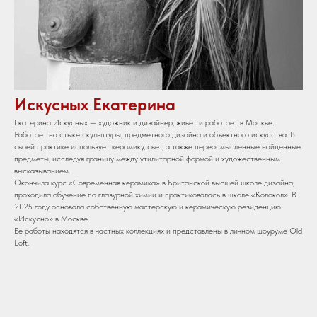
Искусных Екатерина
Екатерина Искусных — художник и дизайнер, живёт и работает в Москве.
Работает на стыке скульптуры, предметного дизайна и объектного искусства. В
своей практике использует керамику, свет, а также переосмысленные найденные
предметы, исследуя границу между утилитарной формой и художественным
высказыванием.
Окончила курс «Современная керамика» в Британской высшей школе дизайна,
проходила обучение по глазурной химии и практиковалась в школе «Колокол». В
2025 году основала собственную мастерскую и керамическую резиденцию
«Искусно» в Москве.
Её работы находятся в частных коллекциях и представлены в личном шоуруме Old
Loft.