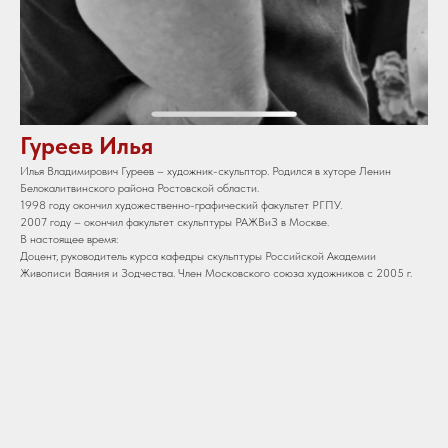
Гуреев Илья
Илья Владимирович Гуреев – художник-скульптор. Родился в хуторе Ленин
Белокалитвинского района Ростовской области.
1998 году окончил художественно-графический факультет РГПУ.
2007 году – окончил факультет скульптуры РАЖВиЗ в Москве.
В настоящее время:
Доцент, руководитель курса кафедры скульптуры Российской Академии
Живописи Ваяния и Зодчества. Член Московского союза художников с 2005 г.